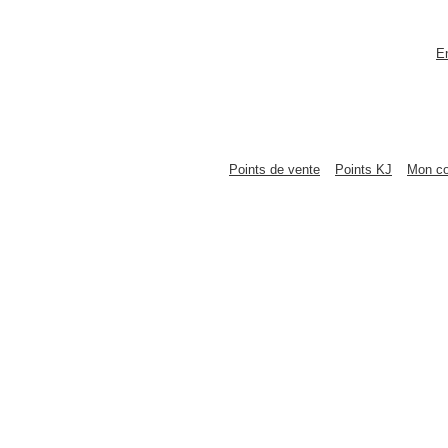
E
Points de vente
Points KJ
Mon c