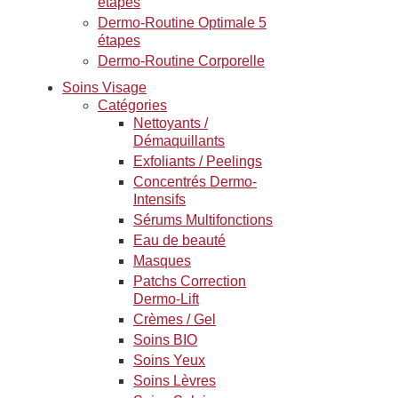
étapes
Dermo-Routine Optimale 5
étapes
Dermo-Routine Corporelle
Soins Visage
Catégories
Nettoyants /
Démaquillants
Exfoliants / Peelings
Concentrés Dermo-
Intensifs
Sérums Multifonctions
Eau de beauté
Masques
Patchs Correction
Dermo-Lift
Crèmes / Gel
Soins BIO
Soins Yeux
Soins Lèvres