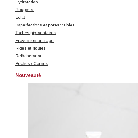
Hydratation
Rougeurs
Éclat
Imperfections et pores visibles
Taches pigmentaires
Prévention anti-âge
Rides et ridules
Relâchement
Poches / Cernes
Nouveauté