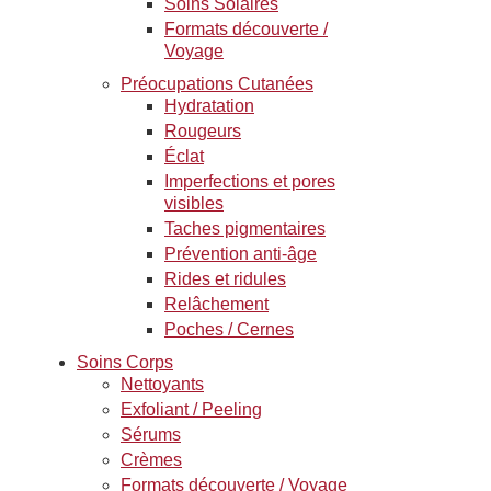
Soins Solaires
Formats découverte /
Voyage
Préocupations Cutanées
Hydratation
Rougeurs
Éclat
Imperfections et pores
visibles
Taches pigmentaires
Prévention anti-âge
Rides et ridules
Relâchement
Poches / Cernes
Soins Corps
Nettoyants
Exfoliant / Peeling
Sérums
Crèmes
Formats découverte / Voyage