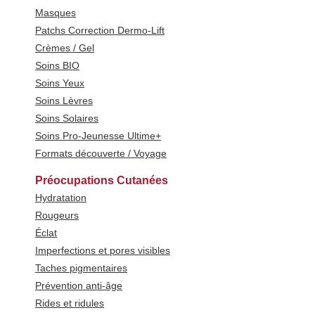
Masques
Patchs Correction Dermo-Lift
Crèmes / Gel
Soins BIO
Soins Yeux
Soins Lèvres
Soins Solaires
Soins Pro-Jeunesse Ultime+
Formats découverte / Voyage
Préocupations Cutanées
Hydratation
Rougeurs
Éclat
Imperfections et pores visibles
Taches pigmentaires
Prévention anti-âge
Rides et ridules