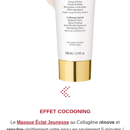
EFFET COCOONING
Le
Masque Éclat Jeunesse
au Collagène
rénove
et
repulpe
visiblement votre peau en seulement 5 minutes !