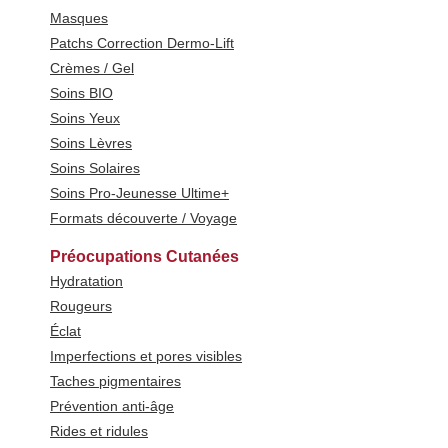
Masques
Patchs Correction Dermo-Lift
Crèmes / Gel
Soins BIO
Soins Yeux
Soins Lèvres
Soins Solaires
Soins Pro-Jeunesse Ultime+
Formats découverte / Voyage
Préocupations Cutanées
Hydratation
Rougeurs
Éclat
Imperfections et pores visibles
Taches pigmentaires
Prévention anti-âge
Rides et ridules