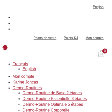
Aller
English
au
contenu
Points de vente
Points KJ
Mon compte
0
0
Français
English
Mon compte
Karine Joncas
Dermo-Routines
Dermo-Routine de Base 2 étapes
Dermo-Routine Essentielle 3 étapes
Dermo-Routine Optimale 5 étapes
Dermo-Routine Corporelle