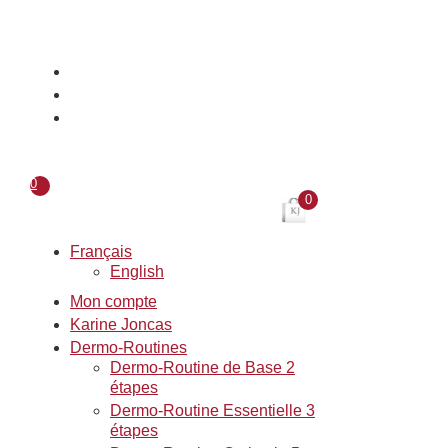
Aller
au
contenu
0
0
Français
English
Mon compte
Karine Joncas
Dermo-Routines
Dermo-Routine de Base 2
étapes
Dermo-Routine Essentielle 3
étapes