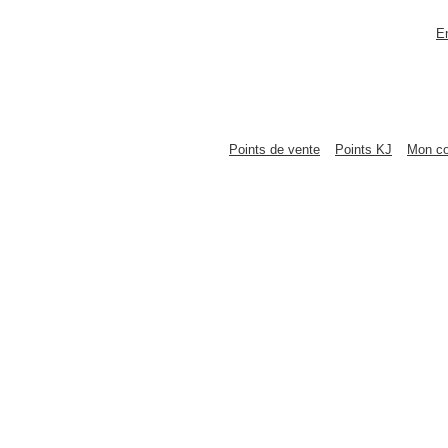
E
Points de vente
Points KJ
Mon c