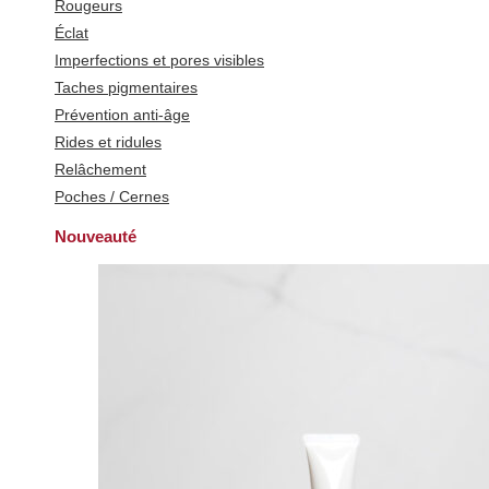
Rougeurs
Éclat
Imperfections et pores visibles
Taches pigmentaires
Prévention anti-âge
Rides et ridules
Relâchement
Poches / Cernes
Nouveauté