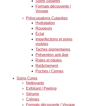
Soins Solaires
Formats découverte /
Voyage
Préocupations Cutanées
Hydratation
Rougeurs
Éclat
Imperfections et pores
visibles
Taches pigmentaires
Prévention anti-âge
Rides et ridules
Relâchement
Poches / Cernes
Soins Corps
Nettoyants
Exfoliant / Peeling
Sérums
Crèmes
Formats découverte / Voyage