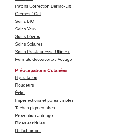
Patchs Correction Dermo-Lift
Crèmes / Gel
Soins BIO
Soins Yeux
Soins Lèvres
Soins Solaires
Soins Pro-Jeunesse Ultime+
Formats découverte / Voyage
Préocupations Cutanées
Hydratation
Rougeurs
Éclat
Imperfections et pores visibles
Taches pigmentaires
Prévention anti-âge
Rides et ridules
Relâchement