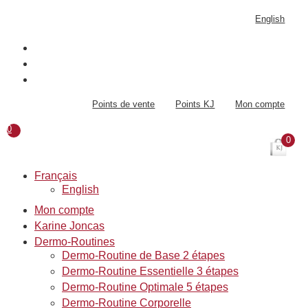
Aller
English
au
contenu
Points de vente
Points KJ
Mon compte
0
0
Français
English
Mon compte
Karine Joncas
Dermo-Routines
Dermo-Routine de Base 2 étapes
Dermo-Routine Essentielle 3 étapes
Dermo-Routine Optimale 5 étapes
Dermo-Routine Corporelle