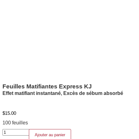
Feuilles Matifiantes Express KJ
Effet matifiant instantané, Excès de sébum absorbé
$
15.00
100 feuilles
quantité
Ajouter au panier
de