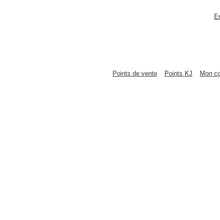
E
Points de vente
Points KJ
Mon c