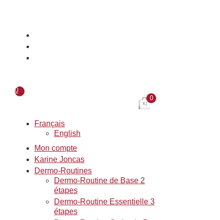
Aller
au
contenu
0
0
Français
English
Mon compte
Karine Joncas
Dermo-Routines
Dermo-Routine de Base 2
étapes
Dermo-Routine Essentielle 3
étapes