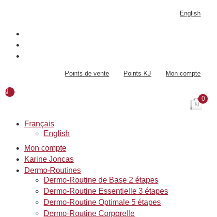
Aller
English
au
contenu
Points de vente
Points KJ
Mon compte
0
0
Français
English
Mon compte
Karine Joncas
Dermo-Routines
Dermo-Routine de Base 2 étapes
Dermo-Routine Essentielle 3 étapes
Dermo-Routine Optimale 5 étapes
Dermo-Routine Corporelle